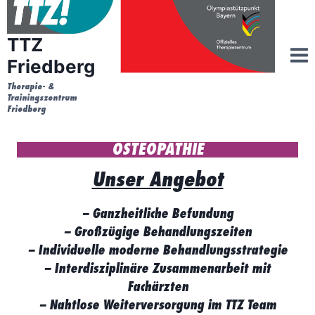
Zum
Inhalt
TTZ
springen
Friedberg
Therapie- &
Trainingszentrum
Friedberg
OSTEOPATHIE
Unser Angebot
– Ganzheitliche Befundung
– Großzügige Behandlungszeiten
– Individuelle moderne Behandlungsstrategie
– Interdisziplinäre Zusammenarbeit mit
Fachärzten
– Nahtlose Weiterversorgung im TTZ Team