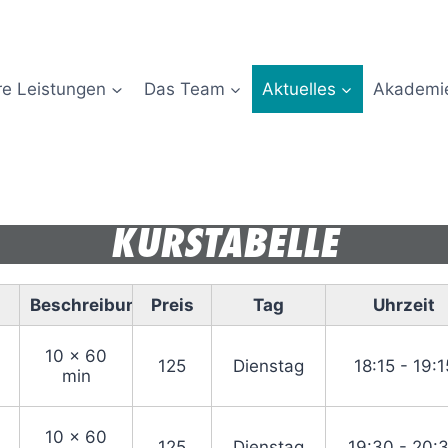
e Leistungen
Das Team
Aktuelles
Akademi
KURSTABELLE
Beschreibung
Preis
Tag
Uhrzeit
10 x 60
125
Dienstag
18:15 - 19:1
min
10 x 60
125
Dienstag
19:30 - 20: