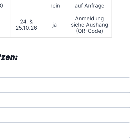
30
nein
auf Anfrage
Anmeldung
24. &
ja
siehe Aushang
25.10.26
(QR-Code)
tzen: