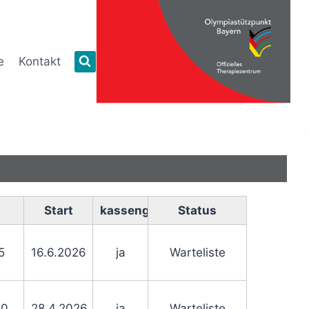
e
Kontakt
Start
kassengestützt
Status
5
16.6.2026
ja
Warteliste
30
28.4.2026
ja
Warteliste