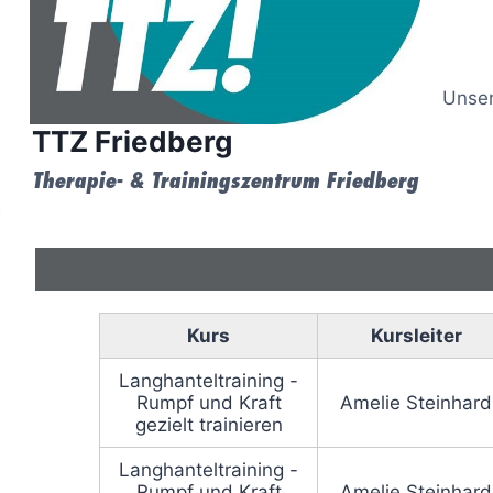
Zum
Inhalt
springen
Unser
TTZ Friedberg
Therapie- & Trainingszentrum Friedberg
Kurs
Kursleiter
Langhanteltraining -
Rumpf und Kraft
Amelie Steinhard
gezielt trainieren
Langhanteltraining -
Rumpf und Kraft
Amelie Steinhard