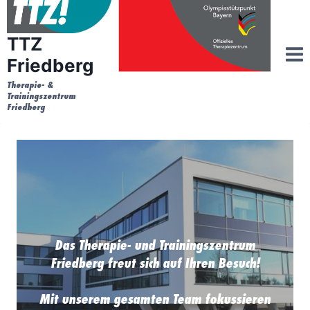
Zum
Inhalt
TTZ
springen
Friedberg
Therapie- &
Trainingszentrum
Friedberg
Das Therapie- und Trainingszentrum
Friedberg freut sich auf Ihren Besuch!
Mit unserem gesamten Team fokussieren