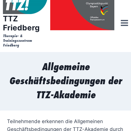
Zum
Inhalt
TTZ
springen
Friedberg
Therapie- &
Trainingszentrum
Friedberg
Allgemeine
Geschäftsbedingungen der
TTZ-Akademie
Teilnehmende erkennen die Allgemeinen
Geschäftsbedingungen der TTZ-Akademie durch